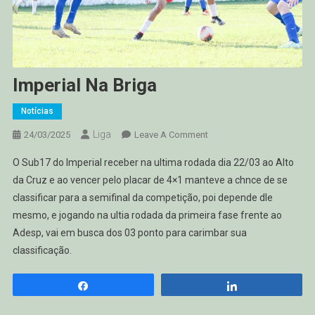
Imperial Na Briga
Notícias
Liga
On
24/03/2025
Leave A Comment
Imperial
O Sub17 do Imperial receber na ultima rodada dia 22/03 ao Alto
Na
da Cruz e ao vencer pelo placar de 4×1 manteve a chnce de se
Briga
classificar para a semifinal da competição, poi depende dle
mesmo, e jogando na ultia rodada da primeira fase frente ao
Adesp, vai em busca dos 03 ponto para carimbar sua
classificação.
Compartilhar
Compartilhar