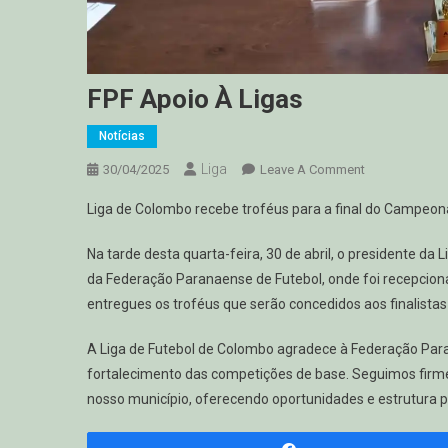
FPF Apoio À Ligas
Notícias
Liga
On
30/04/2025
Leave A Comment
FPF
Liga de Colombo recebe troféus para a final do Campeo
Apoio
À
Na tarde desta quarta-feira, 30 de abril, o presidente da
Ligas
da Federação Paranaense de Futebol, onde foi recepcionad
entregues os troféus que serão concedidos aos finalist
A Liga de Futebol de Colombo agradece à Federação Para
fortalecimento das competições de base. Seguimos firme
nosso município, oferecendo oportunidades e estrutura p