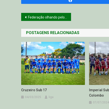
Compartilhar
Navegação
Federação olhando pelo futebol amador
de
POSTAGENS RELACIONADAS
Post
Cruzeiro Sub 17
Imperial Sub
Colombo
04/03/2025
liga
07/07/2024