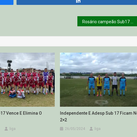
Compartilhar
Rosário campeão Sub17 2025
17 Vence E Elimina O
Independente E Adesp Sub 17 Ficam N
2×2
liga
26/05/2024
liga