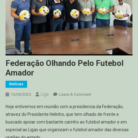
Federação Olhando Pelo Futebol
Amador
Notícias
Liga
On
15/04/2025
Leave A Comment
Federação
Hoje entivemos em reunião com a presidencia da Federação,
Olhando
atravez do Presidente Helinho, que tem olhado de frente e
Pelo
buscado apoiar com bastante carinho ao futebol amador e em
Futebol
especial as Ligas que organizam o futebol amador das diversas
Amador
regiões do estado.