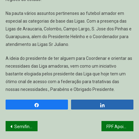
Na pauta vários assuntos pertinenses ao futebol amador em
especial as categorias de base das Ligas. Com a presença das
Ligas de Araucaria, Colombo, Campo Largo, S. Jose dos Pinhas e
Guarapuava, alem do Presidente Helinho e o Coordenador para
atendimento as Ligas Sr Juliano.
A ideia do presidente de ter alguem para Coordenar e orientar as
necessidaes das Liga amadoras, vem como um iniciativo
bastante elogiada pelos presidente das Liga que hoje tem um
ótimo cnal de acesso com a federação para tratativas das
nossas necessidades., Parabéns e Obrigado Presidente.
Compartilhar
Compartilhar
Navegação
Semifinais do SUB17
FPF Apoio à Ligas
de