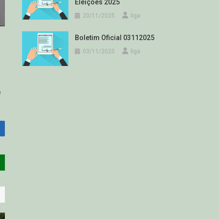
Eleições 2025
20/11/2025
liga
Boletim Oficial 03112025
03/11/2025
liga
e