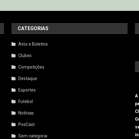
CATEGORIAS
Atos e Boletins
Clubes
Competições
Destaque
Esportes
A
Futebol
p
C
Notícias
G
PosCast
s
i
Sem categoria