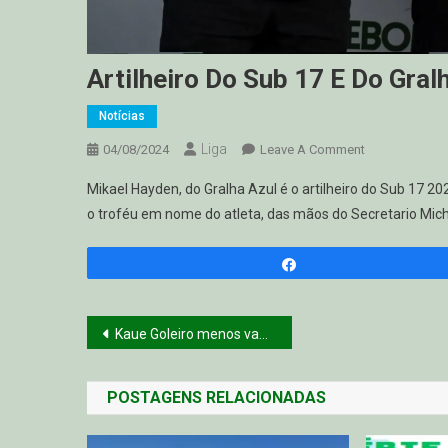
Artilheiro Do Sub 17 E Do Gral
Notícias
Liga
On
04/08/2024
Leave A Comment
Artilheiro
Mikael Hayden, do Gralha Azul é o artilheiro do Sub 17 2
Do
o troféu em nome do atleta, das mãos do Secretario Mich
Sub
17
E
Compartilhar
Do
Gralha
Navegação
Kaue Goleiro menos vazado Sub 17
de
POSTAGENS RELACIONADAS
Post