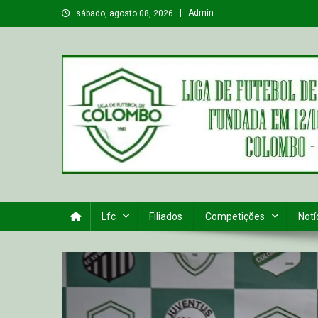
Skip
Admin
sábado, agosto 08, 2026
to
content
Liga de Futebol de Colo
Site Oficial da Liga de Colombo
Lfc
Filiados
Competições
Notí