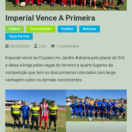
Imperial Vence A Primeira
Clubes
Competições
Futebol
Notícias
Taça Da Uva
Liga
Em
05/05/2024
1 Comentário
Imperial
Imperial vence ao Cruzeiro no Jardim Adriana pelo placar de 3×2
Vence
e deixa a briga pelos vagas do terceiro e quarto lugares da
A
competição que tem os dois primeiros colocados com larga
Primeira
vantagem sobre os demais concorrentes.
Cruzeiro