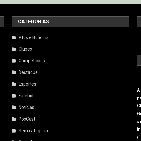
CATEGORIAS
Atos e Boletins
Clubes
Competições
Destaque
Esportes
A
Futebol
p
C
Notícias
G
PosCast
s
i
Sem categoria
(