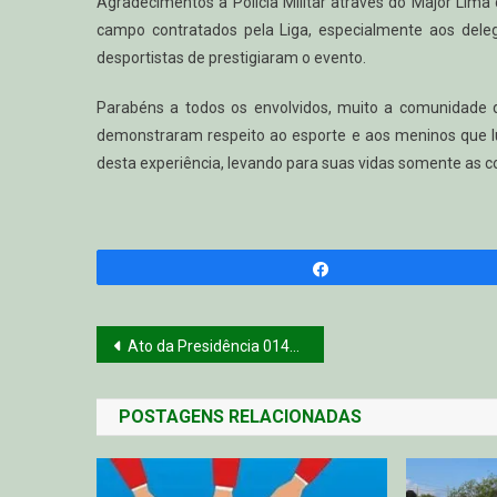
Agradecimentos a Policia Militar através do Major Lima 
campo contratados pela Liga, especialmente aos deleg
desportistas de prestigiaram o evento.
Parabéns a todos os envolvidos, muito a comunidade 
demonstraram respeito ao esporte e aos meninos que l
desta experiência, levando para suas vidas somente as c
Compartilhar
Navegação
Ato da Presidência 014/2024
de
POSTAGENS RELACIONADAS
Post