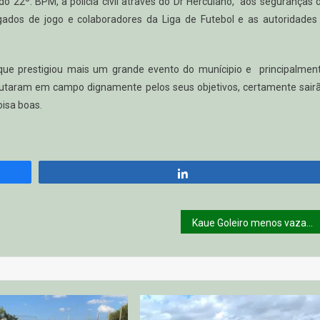
do 22º. BPM, à policia cívil através do Dr Herculano, aos seguranças 
ados de jogo e colaboradores da Liga de Futebol e as autoridades
que prestigiou mais um grande evento do munícipio e principalmen
utaram em campo dignamente pelos seus objetivos, certamente sair
oisa boas.
Compartilhar
Kaue Goleiro menos vazado Sub 17