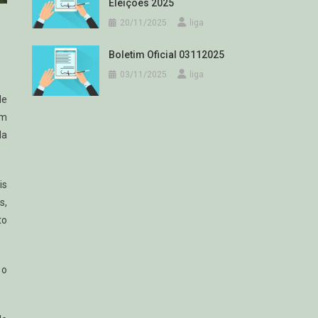
Eleições 2025
20/11/2025
liga
Boletim Oficial 03112025
03/11/2025
liga
de
um
da
is
s,
to
 o