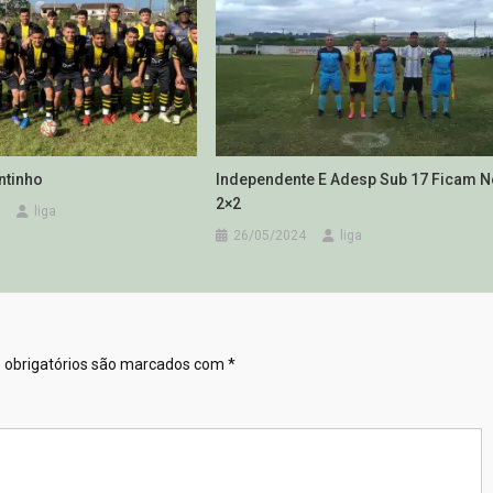
ntinho
Independente E Adesp Sub 17 Ficam N
2×2
liga
26/05/2024
liga
obrigatórios são marcados com
*