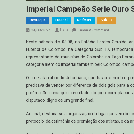
Imperial Campeão Serie Ouro 
Destaque
Futebol
Notícias
Sub 17
Liga
On
04/08/2024
Leave A Comment
Imperial
Neste sábado dia 03.08, no Estádio Lordes Geraldo, o
Campeão
Futebol de Colombo, na Categoria Sub 17, tempora
Serie
representante do município de Colombo na Taça Paraná
Ouro
categoria alem do Imperial também pelo Colombo, camp
Sub
17
O time alvi-rubro do Jd adriana, que havia vencido o pr
2024
precisava de vencer por diferença de dois gols para a c
porém não conseguiu, resultado do jogo com placar ze
disputado, digno de um grande final.
Ao final, destaca-se a organização da Liga, que vem bus
protocolo da cerimônia de premiação dos atletas, e da a