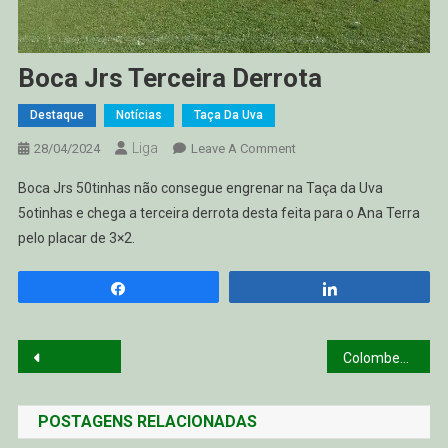
Boca Jrs Terceira Derrota
Destaque
Notícias
Taça Da Uva
Liga
On
28/04/2024
Leave A Comment
Boca
Boca Jrs 50tinhas não consegue engrenar na Taça da Uva
Jrs
5otinhas e chega a terceira derrota desta feita para o Ana Terra
Terceira
pelo placar de 3×2.
Derrota
Compartilhar
Compartilhar
Navegação
Colombense vence e mantém liderança
de
POSTAGENS RELACIONADAS
Post