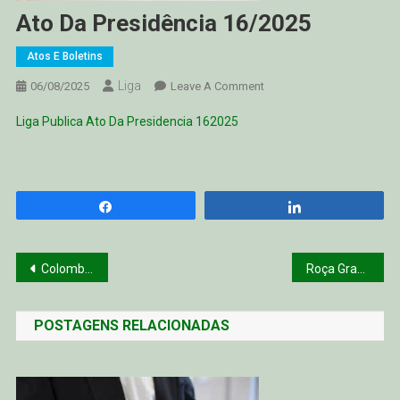
Ato Da Presidência 16/2025
Atos E Boletins
Liga
On
06/08/2025
Leave A Comment
Ato
Liga Publica Ato Da Presidencia 162025
Da
Presidência
16/2025
Compartilhar
Compartilhar
Navegação
Colombense vence bem no 50tinhas
Roça Grande campeão 2025
de
POSTAGENS RELACIONADAS
Post