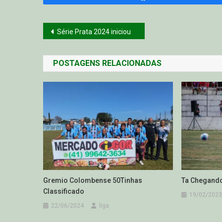
Navegação
Série Prata 2024 iniciou
de
POSTAGENS RELACIONADAS
Post
Gremio Colombense 50Tinhas
Ta Chegand
Classificado
19/02/2023
22/06/2024
liga