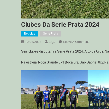
Clubes Da Serie Prata 2024
Notícias
Série Prata
Liga
On
10/08/2024
Leave A Comment
Clubes
Seis clubes disputam a Serie Prata 2024, Alto da Cruz, N
Da
Serie
Na estreia, Roça Grande 0x1 Boca Jrs, São Gabriel 0x2 N
Prata
2024